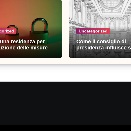
gorized
Uncategorized
n una residenza per
Come il consiglio di
uzione delle misure di
presidenza influisce s
zza: esperienze e
decisioni della giustiz
i utili
amministrativa