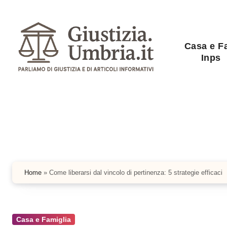
Salta
al
contenuto
Casa e F
Inps
Home
»
Come liberarsi dal vincolo di pertinenza: 5 strategie efficaci
Casa e Famiglia