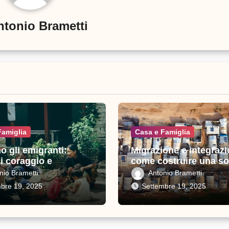
ntonio Brametti
Famiglia
Casa e Famiglia
o gli emigranti:
Migrazione e integrazi
di coraggio e
come costruire una so
io
inclusiva in Italia
nio Brametti
Antonio Brametti
bre 19, 2025
Settembre 19, 2025