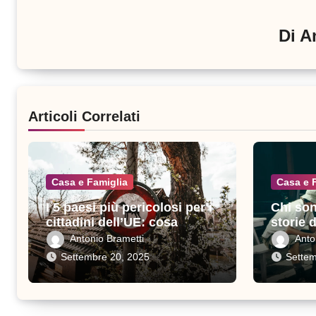
Di
A
Articoli Correlati
Casa e Famiglia
Casa e 
I 5 paesi più pericolosi per i
Chi son
cittadini dell’UE: cosa
storie 
sapere prima di viaggiare
sacrific
Antonio Brametti
Anto
Settembre 20, 2025
Settem