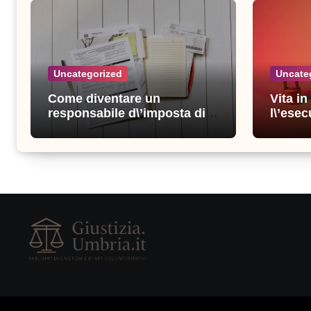
Uncategorized
Uncate
Come diventare un
Vita i
responsabile d\’imposta di
l\’esec
successo: consigli e
sicure
strategie vincenti
consigl