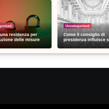
gorized
Uncategorized
n una residenza per
Come il consiglio di
uzione delle misure di
presidenza influisce s
zza: esperienze e
decisioni della giustiz
i utili
amministrativa