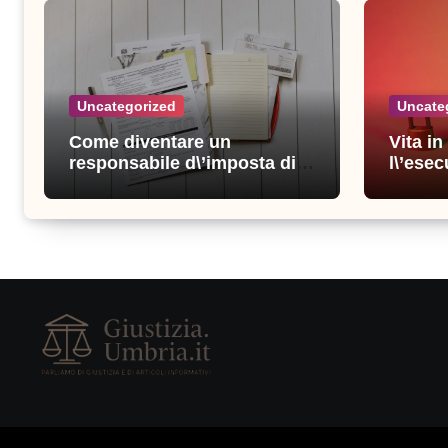
Uncategorized
Uncate
Come diventare un
Vita i
responsabile d\’imposta di
l\’esec
successo: consigli e
sicure
strategie vincenti
consigl