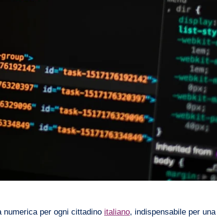
à numerica per ogni cittadino
italiano
, indispensabile per una