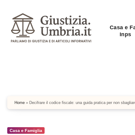
Salta
al
contenuto
Casa e F
Inps
Home
»
Decifrare il codice fiscale: una guida pratica per non sbaglia
Casa e Famiglia