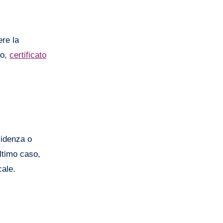
ere la
io,
certificato
sidenza o
ultimo caso,
cale.