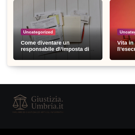
Uncategorized
Uncate
Come diventare un
Vita i
responsabile d\’imposta di
l\’esec
successo: consigli e
sicure
strategie vincenti
consigl