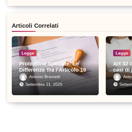
Articoli Correlati
Legge
Legge
Protezione Speciale: Le
Art 32 
Differenze Tra l’Articolo 19 e
casi di
l’Articolo 32
previst
Antonio Brametti
Anto
Settembre 21, 2025
Settem