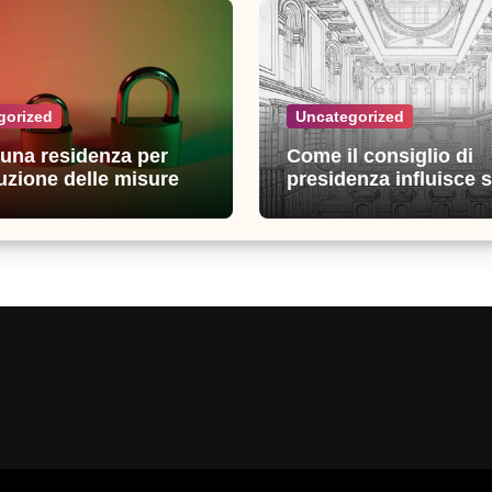
gorized
Uncategorized
n una residenza per
Come il consiglio di
uzione delle misure di
presidenza influisce s
zza: esperienze e
decisioni della giustiz
i utili
amministrativa