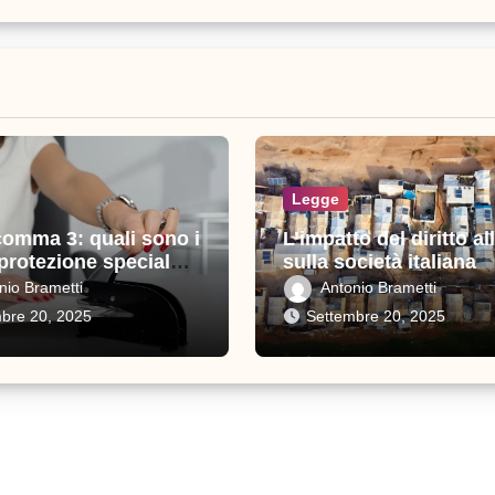
Legge
comma 3: quali sono i
L’impatto del diritto all
 protezione speciale
sulla società italiana
i
nio Brametti
Antonio Brametti
bre 20, 2025
Settembre 20, 2025