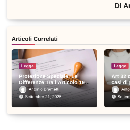
Di
A
Articoli Correlati
Legge
Legge
Protezione Speciale: Le
Art 32 
Differenze Tra l’Articolo 19 e
casi di
l’Articolo 32
previst
Antonio Brametti
Anto
Settembre 21, 2025
Settem