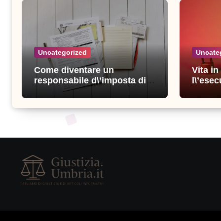
Uncategorized
Uncate
Come diventare un
Vita i
responsabile d\’imposta di
l\’esec
successo: consigli e
sicure
strategie vincenti
consigl