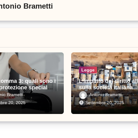
ntonio Brametti
Legge
comma 3: quali sono i
L’impatto del diritto all
 protezione speciale
sulla società italiana
i
nio Brametti
Antonio Brametti
bre 20, 2025
Settembre 20, 2025