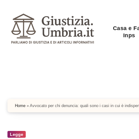
Salta
al
contenuto
Casa e F
Inps
Home
»
Avvocato per chi denuncia: quali sono i casi in cui è indispe
Legge