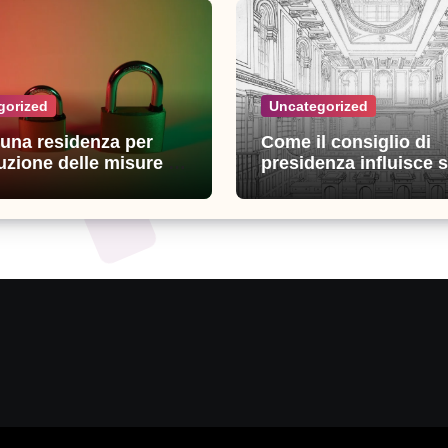
gorized
Uncategorized
n una residenza per
Come il consiglio di
uzione delle misure di
presidenza influisce s
zza: esperienze e
decisioni della giustiz
i utili
amministrativa