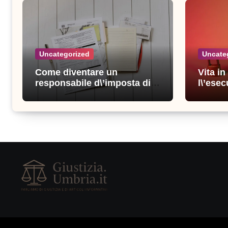
Uncategorized
Uncate
Come diventare un
Vita i
responsabile d\’imposta di
l\’esec
successo: consigli e
sicure
strategie vincenti
consigl