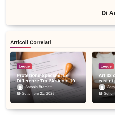
Di
A
Articoli Correlati
Legge
Legge
Protezione Speciale: Le
Art 32 
Differenze Tra l’Articolo 19 e
casi di
l’Articolo 32
previst
Antonio Brametti
Anto
Settembre 21, 2025
Settem