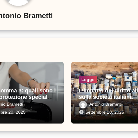
ntonio Brametti
Legge
comma 3: quali sono i
L’impatto del diritto all
 protezione speciale
sulla società italiana
i
nio Brametti
Antonio Brametti
bre 20, 2025
Settembre 20, 2025