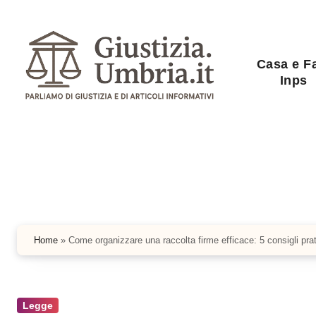
Salta
al
contenuto
Casa e F
Inps
Home
»
Come organizzare una raccolta firme efficace: 5 consigli prat
Legge