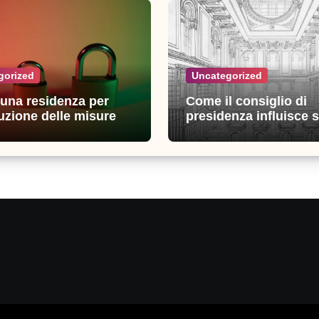
gorized
Uncategorized
n una residenza per
Come il consiglio di
uzione delle misure di
presidenza influisce s
zza: esperienze e
decisioni della giustiz
i utili
amministrativa