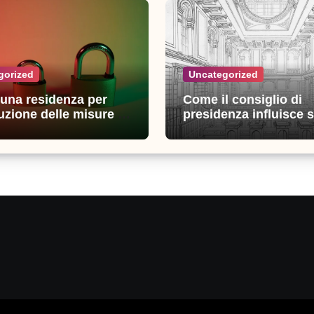
gorized
Uncategorized
n una residenza per
Come il consiglio di
uzione delle misure di
presidenza influisce s
zza: esperienze e
decisioni della giustiz
i utili
amministrativa