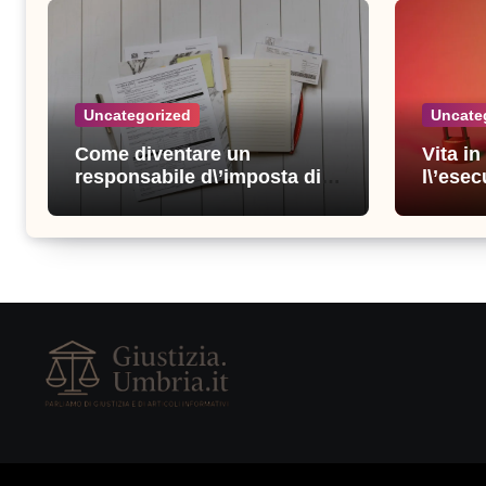
Uncategorized
Uncate
Come diventare un
Vita i
responsabile d\’imposta di
l\’esec
successo: consigli e
sicure
strategie vincenti
consigl