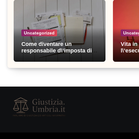
Uncategorized
Uncate
Come diventare un
Vita i
responsabile d\’imposta di
l\’esec
successo: consigli e
sicure
strategie vincenti
consigl