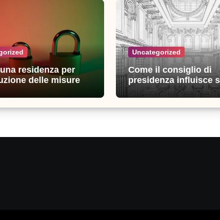
gorized
Uncategorized
n una residenza per
Come il consiglio di
uzione delle misure di
presidenza influisce s
zza: esperienze e
decisioni della giustiz
i utili
amministrativa