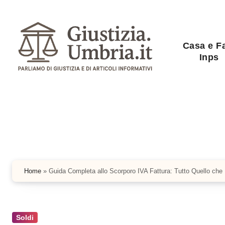
Salta
al
contenuto
Casa e F
Inps
Home
»
Guida Completa allo Scorporo IVA Fattura: Tutto Quello che
Soldi