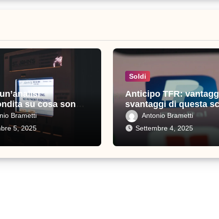
Soldi
 un’analisi
Anticipo TFR: vantagg
ndita su cosa sono e
svantaggi di questa sc
sono importanti
nio Brametti
Antonio Brametti
bre 5, 2025
Settembre 4, 2025