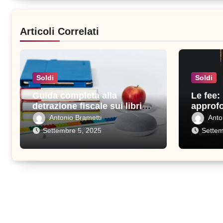
Articoli Correlati
Soldi
Soldi
Guida completa alla
Le fee:
detrazione fiscale sui libri
approfo
scolastici: tutto quello che
perché 
Antonio Brametti
Anto
devi sapere
Settembre 5, 2025
Settem