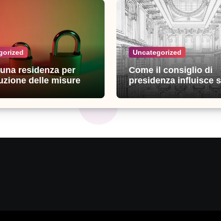
gorized
Uncategorized
n una residenza per
Come il consiglio di
uzione delle misure di
presidenza influisce s
zza: esperienze e
decisioni della giustiz
i utili
amministrativa