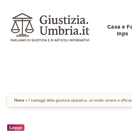
Salta
al
contenuto
Casa e F
Inps
Home
»
I vantaggi della giustizia riparativa: un modo umano e efficace 
Legge