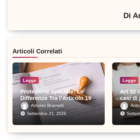
Di
A
Articoli Correlati
Legge
Legge
Protezione Speciale: Le
Art 32 
Differenze Tra l’Articolo 19 e
casi di
l’Articolo 32
previst
Antonio Brametti
Anto
Settembre 21, 2025
Settem