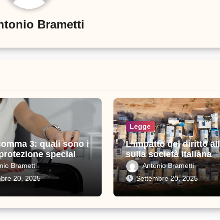
ntonio Brametti
Legge
comma 3: quali sono i
L’impatto del diritto all
 protezione speciale
sulla società italiana
i
nio Brametti
Antonio Brametti
bre 20, 2025
Settembre 20, 2025