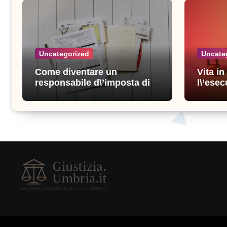
Uncategorized
Uncate
Come diventare un
Vita i
responsabile d\’imposta di
l\’esec
successo: consigli e
sicure
strategie vincenti
consigl