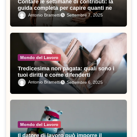
Contare le settimane di contributi: la
guida completa per capire quanti ne
servono in un anno
Antonio Brametti
Settembre 7, 2025
Mondo del Lavoro
Tredicesima non pagata: quali sono i
tuoi diritti e come difenderti
Antonio Brametti
Settembre 6, 2025
Mondo del Lavoro
Il datore di lavoro può imporre il