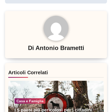
Di
Antonio Brametti
Articoli Correlati
Casa e Famiglia
I 5 paesi più pericolosi per i cittadini