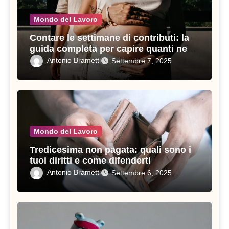
Mondo del Lavoro
Contare le settimane di contributi: la
guida completa per capire quanti ne
servono in un anno
Antonio Brametti
Settembre 7, 2025
Mondo del Lavoro
Tredicesima non pagata: quali sono i
tuoi diritti e come difenderti
Antonio Brametti
Settembre 6, 2025