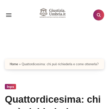
Salta
al
contenuto
Home
»
Quattordicesima: chi può richiederla e come ottenerla?
Inps
Quattordicesima: chi