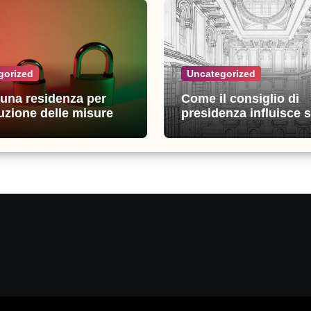
gorized
Uncategorized
n una residenza per
Come il consiglio di
uzione delle misure di
presidenza influisce s
zza: esperienze e
decisioni della giustiz
i utili
amministrativa