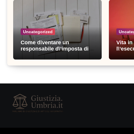
Uncategorized
Uncate
Come diventare un
Vita i
responsabile d\’imposta di
l\’esec
successo: consigli e
sicure
strategie vincenti
consigl