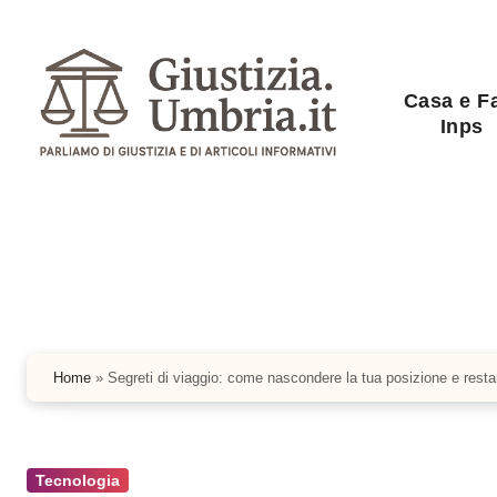
Salta
al
contenuto
Casa e F
Inps
Home
»
Segreti di viaggio: come nascondere la tua posizione e rest
Tecnologia