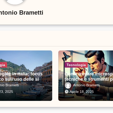
ntonio Brametti
gia
Tecnologia
egale in Italia: focus
Come trovare microsp
co sull’uso delle slot
tecniche e strumenti p
e
proteggere la tua priv
nio Brametti
Antonio Brametti
 23, 2025
Aprile 18, 2025