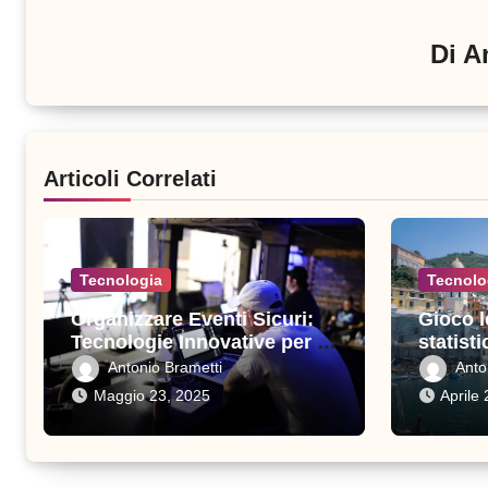
Di
A
Articoli Correlati
Tecnologia
Tecnolo
Organizzare Eventi Sicuri:
Gioco l
Tecnologie Innovative per la
statisti
Protezione degli Ospiti
machin
Antonio Brametti
Anto
Maggio 23, 2025
Aprile