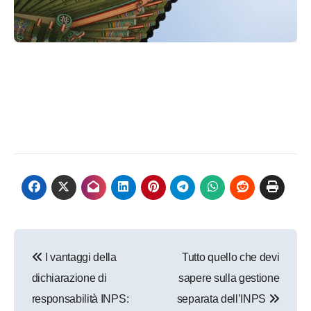
Navigazione
I vantaggi della
Tutto quello che devi
articoli
dichiarazione di
sapere sulla gestione
responsabilità INPS:
separata dell’INPS