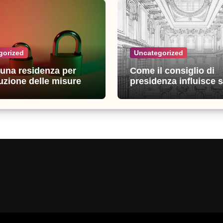
gorized
Uncategorized
n una residenza per
Come il consiglio di
uzione delle misure di
presidenza influisce s
zza: esperienze e
decisioni della giustiz
i utili
amministrativa