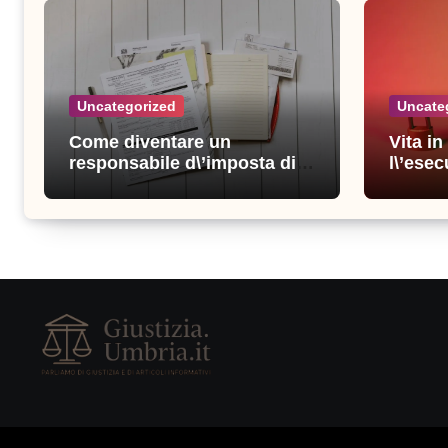
Uncategorized
Uncate
Come diventare un
Vita i
responsabile d\’imposta di
l\’esec
successo: consigli e
sicure
strategie vincenti
consigl