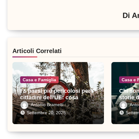
Di
A
Articoli Correlati
Casa e Famiglia
Casa e 
I 5 paesi più pericolosi per i
Chi son
cittadini dell’UE: cosa
storie 
sapere prima di viaggiare
sacrific
Antonio Brametti
Anto
Settembre 20, 2025
Settem