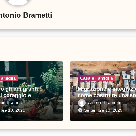
ntonio Brametti
Famiglia
Casa e Famiglia
o gli emigranti:
Migrazione e integrazi
di coraggio e
come costruire una so
io
inclusiva in Italia
nio Brametti
Antonio Brametti
bre 19, 2025
Settembre 19, 2025