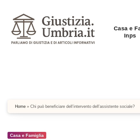
Salta
al
contenuto
Casa e F
Inps
Home
»
Chi può beneficiare dell’intervento dell’assistente sociale?
Casa e Famiglia