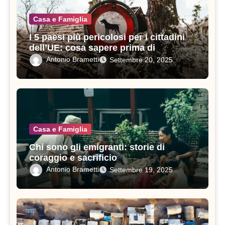
Casa e Famiglia
I 5 paesi più pericolosi per i cittadini
dell’UE: cosa sapere prima di
viaggiare
Antonio Brametti
Settembre 20, 2025
Casa e Famiglia
Chi sono gli emigranti: storie di
coraggio e sacrificio
Antonio Brametti
Settembre 19, 2025