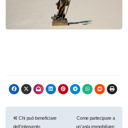
Navigazione
Chi può beneficiare
Come partecipare a
articoli
dell’intervento
un’asta immobiliare: