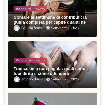
Mondo del Lavoro
Contare le settimane di contributi: la
guida completa per capire quanti ne
servono in un anno
Antonio Brametti
Settembre 7, 2025
Mondo del Lavoro
Tredicesima non pagata: quali sono i
tuoi diritti e come difenderti
Antonio Brametti
Settembre 6, 2025