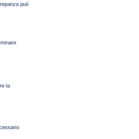
screpanza può
iminare
re la
ecessario