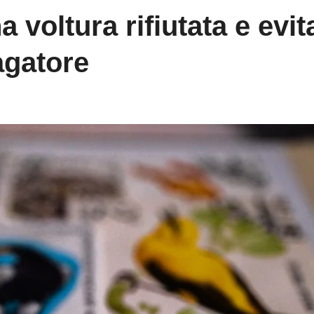
voltura rifiutata e evit
agatore