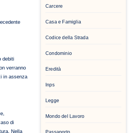
Carcere
precedente
Casa e Famiglia
Codice della Strada
Condominio
 debiti
 non verranno
Eredità
zi in assenza
Inps
Legge
re,
Mondo del Lavoro
caso di
tura. Nella
Passaporto