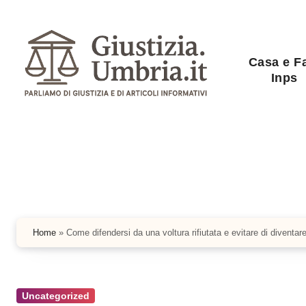
Salta
al
contenuto
Casa e F
Inps
Home
»
Come difendersi da una voltura rifiutata e evitare di diventar
Uncategorized