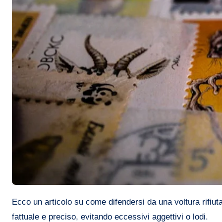
Ecco un articolo su come difendersi da una voltura rifiutata e evitare di diventare un cattivo pagatore, scritto con uno stile
fattuale e preciso, evitando eccessivi aggettivi o lodi.