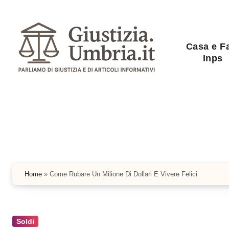
Salta
al
contenuto
Casa e F
Inps
Home
»
Come Rubare Un Milione Di Dollari E Vivere Felici
Soldi