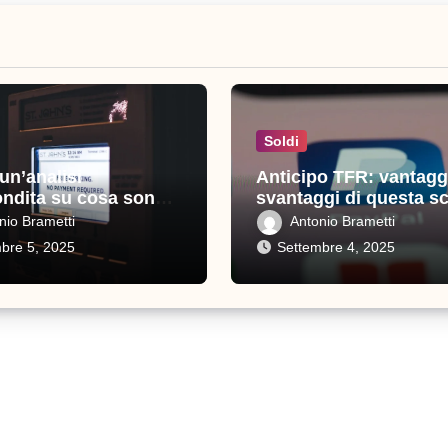
Soldi
 un’analisi
Anticipo TFR: vantagg
ndita su cosa sono e
svantaggi di questa sc
sono importanti
nio Brametti
Antonio Brametti
bre 5, 2025
Settembre 4, 2025