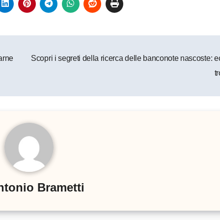
arne
Scopri i segreti della ricerca delle banconote nascoste:
t
ntonio Brametti