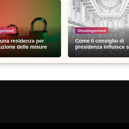
gorized
Uncategorized
n una residenza per
Come il consiglio di
uzione delle misure di
presidenza influisce s
zza: esperienze e
decisioni della giustiz
i utili
amministrativa