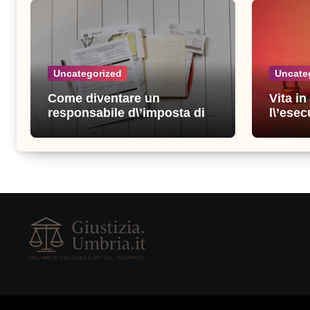
Uncategorized
Uncate
Come diventare un
Vita i
responsabile d\’imposta di
l\’esec
successo: consigli e
sicure
strategie vincenti
consigl