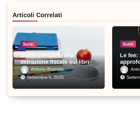
Articoli Correlati
Soldi
Soldi
Guida completa alla
Le fee:
detrazione fiscale sui libri
approfo
scolastici: tutto quello che
perché 
Antonio Brametti
Anto
devi sapere
Settembre 5, 2025
Settem