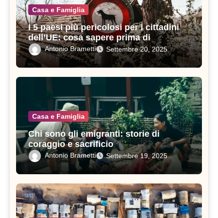
Casa e Famiglia
I 5 paesi più pericolosi per i cittadini
dell’UE: cosa sapere prima di
viaggiare
Antonio Brametti
Settembre 20, 2025
Casa e Famiglia
Chi sono gli emigranti: storie di
coraggio e sacrificio
Antonio Brametti
Settembre 19, 2025