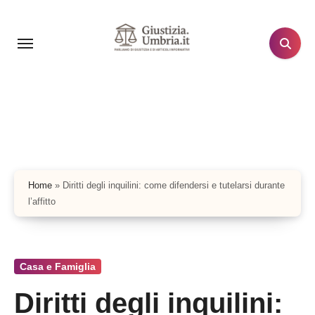
Salta
al
contenuto
Home
»
Diritti degli inquilini: come difendersi e tutelarsi durante
l’affitto
Casa e Famiglia
Diritti degli inquilini: