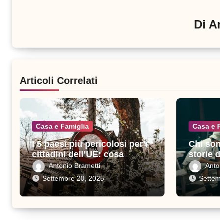
Di
A
Articoli Correlati
Casa e Famiglia
Casa e 
I 5 paesi più pericolosi per i
Chi son
cittadini dell’UE: cosa
storie 
sapere prima di viaggiare
sacrific
Antonio Brametti
Anto
Settembre 20, 2025
Settem