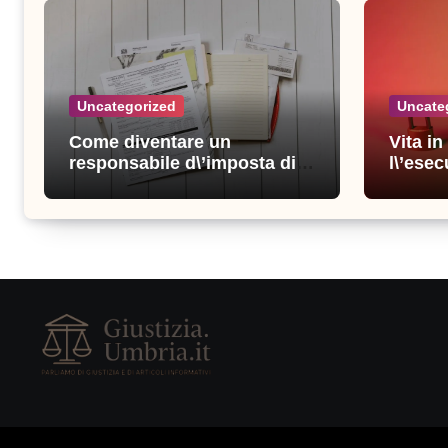
Uncategorized
Uncate
Come diventare un
Vita i
responsabile d\’imposta di
l\’esec
successo: consigli e
sicure
strategie vincenti
consigl