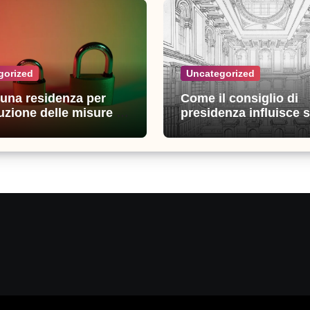
gorized
Uncategorized
n una residenza per
Come il consiglio di
uzione delle misure di
presidenza influisce s
zza: esperienze e
decisioni della giustiz
i utili
amministrativa