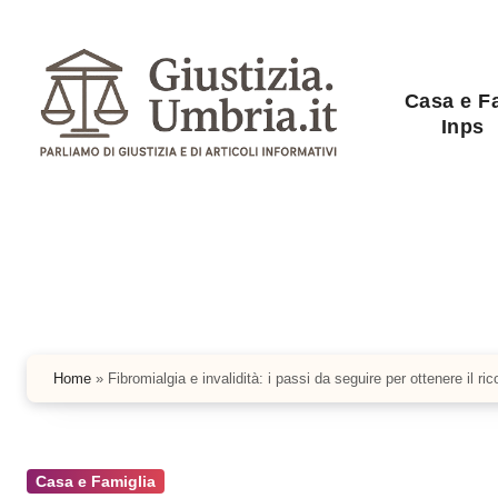
Salta
al
contenuto
Casa e F
Inps
Home
»
Fibromialgia e invalidità: i passi da seguire per ottenere il r
Casa e Famiglia