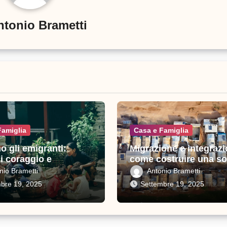
ntonio Brametti
Famiglia
Casa e Famiglia
o gli emigranti:
Migrazione e integrazi
di coraggio e
come costruire una so
io
inclusiva in Italia
nio Brametti
Antonio Brametti
bre 19, 2025
Settembre 19, 2025