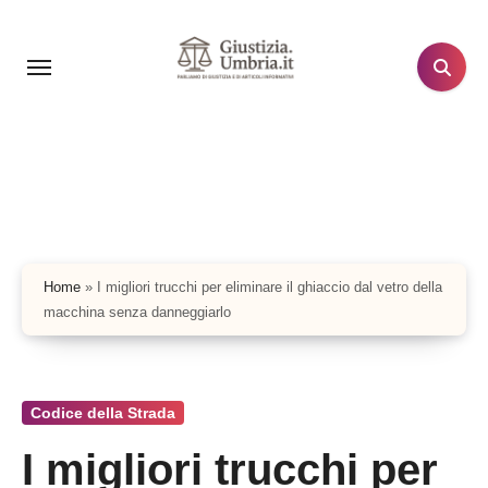
Salta
al
contenuto
Home
»
I migliori trucchi per eliminare il ghiaccio dal vetro della
macchina senza danneggiarlo
Codice della Strada
I migliori trucchi per