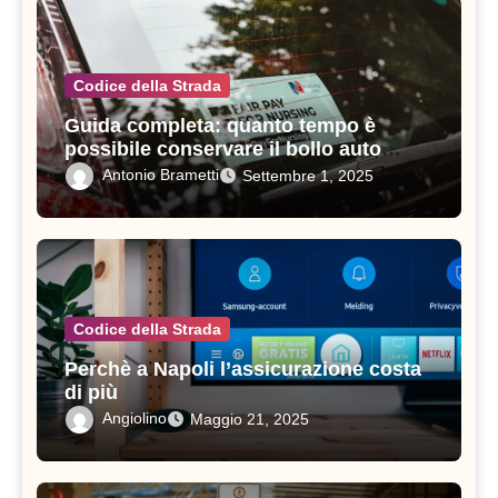
Codice della Strada
Guida completa: quanto tempo è
possibile conservare il bollo auto
prima di pagare di nuovo?
Antonio Brametti
Settembre 1, 2025
Codice della Strada
Perchè a Napoli l’assicurazione costa
di più
Angiolino
Maggio 21, 2025