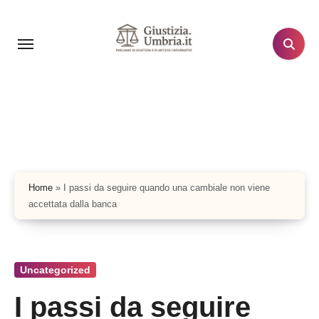
Salta
al
contenuto
Home
»
I passi da seguire quando una cambiale non viene
accettata dalla banca
Uncategorized
I passi da seguire