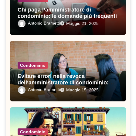
Chi paga l’amministratore di
condominio: le domande più frequenti
Antonio Brametti
Maggio 21, 2025
Condominio
Evitare errori nella revoca
dell’amministratore di condominio:
consigli pratici e procedure da seguire
Antonio Brametti
Maggio 15, 2025
Condominio