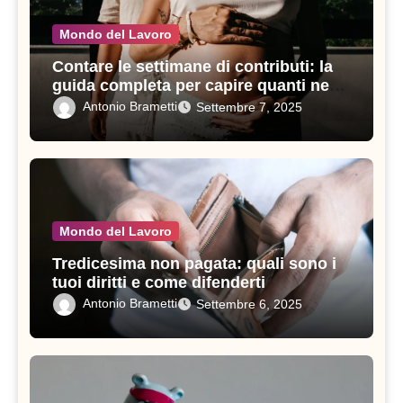
Mondo del Lavoro
Contare le settimane di contributi: la
guida completa per capire quanti ne
servono in un anno
Antonio Brametti
Settembre 7, 2025
Mondo del Lavoro
Tredicesima non pagata: quali sono i
tuoi diritti e come difenderti
Antonio Brametti
Settembre 6, 2025