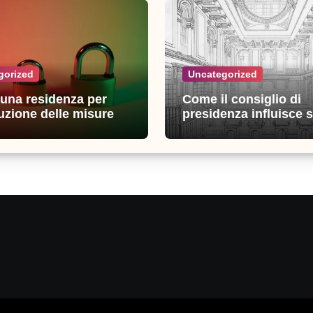
gorized
Uncategorized
n una residenza per
Come il consiglio di
uzione delle misure di
presidenza influisce s
zza: esperienze e
decisioni della giustiz
i utili
amministrativa