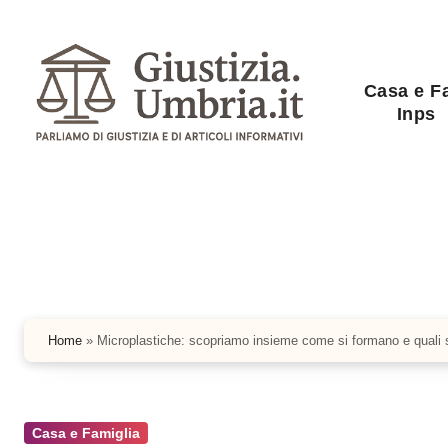
Salta
al
contenuto
Casa e F
Inps
Home
»
Microplastiche: scopriamo insieme come si formano e quali so
Casa e Famiglia