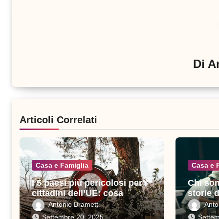
Di
A
Articoli Correlati
Casa e Famiglia
Casa e 
I 5 paesi più pericolosi per i
Chi son
cittadini dell’UE: cosa
storie 
sapere prima di viaggiare
sacrific
Antonio Brametti
Anto
Settembre 20, 2025
Settem