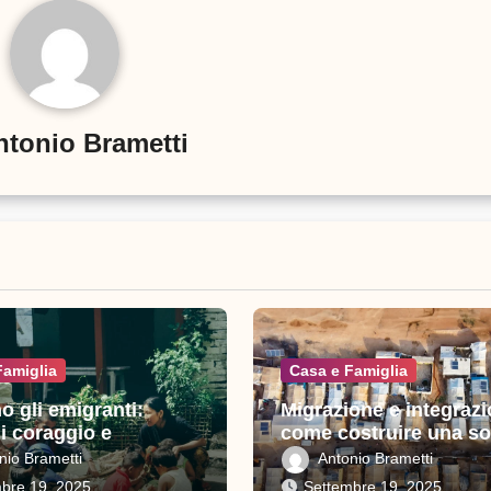
ntonio Brametti
Famiglia
Casa e Famiglia
o gli emigranti:
Migrazione e integrazi
di coraggio e
come costruire una so
io
inclusiva in Italia
nio Brametti
Antonio Brametti
bre 19, 2025
Settembre 19, 2025