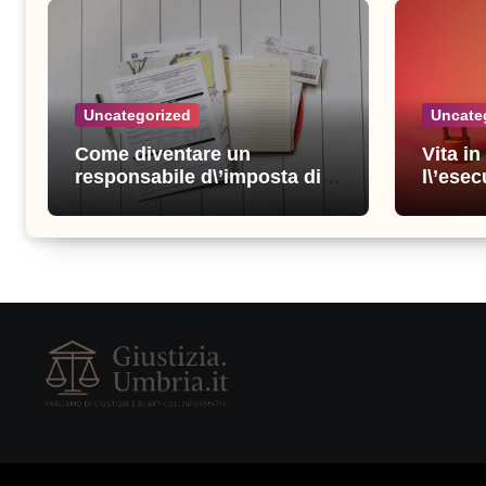
Uncategorized
Uncate
Come diventare un
Vita i
responsabile d\’imposta di
l\’esec
successo: consigli e
sicure
strategie vincenti
consigl