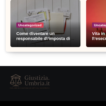
Uncategorized
Uncate
Come diventare un
Vita i
responsabile d\’imposta di
l\’esec
successo: consigli e
sicure
strategie vincenti
consigl