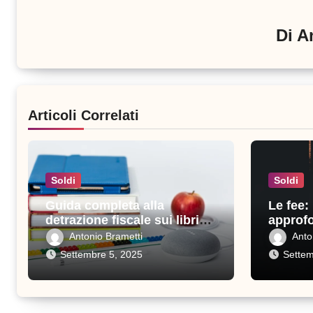
Di
A
Articoli Correlati
Soldi
Soldi
Guida completa alla
Le fee:
detrazione fiscale sui libri
approfo
scolastici: tutto quello che
perché 
Antonio Brametti
Anto
devi sapere
Settembre 5, 2025
Settem