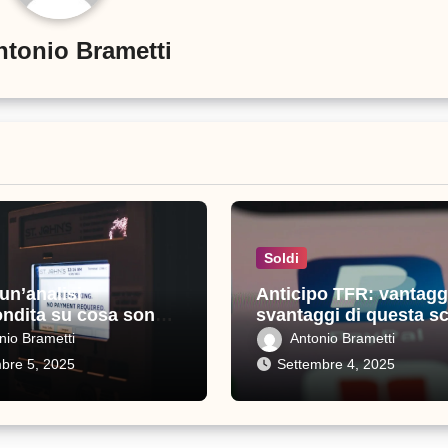
ntonio Brametti
Soldi
 un’analisi
Anticipo TFR: vantagg
ndita su cosa sono e
svantaggi di questa sc
sono importanti
nio Brametti
Antonio Brametti
bre 5, 2025
Settembre 4, 2025