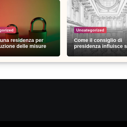
gorized
Uncategorized
n una residenza per
Come il consiglio di
uzione delle misure di
presidenza influisce s
zza: esperienze e
decisioni della giustiz
i utili
amministrativa