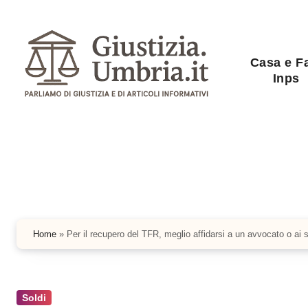
Salta
al
contenuto
Casa e F
Inps
Home
»
Per il recupero del TFR, meglio affidarsi a un avvocato o ai s
Soldi