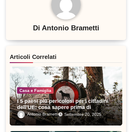
Di
Antonio Brametti
Articoli Correlati
Casa e Famiglia
I 5 paesi più pericolosi per i cittadini
dell’UE: cosa sapere prima di
viaggiare
Antonio Brametti
Settembre 20, 2025