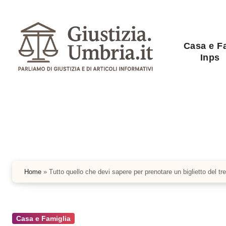
Salta
al
contenuto
Casa e F
Inps
Home
»
Tutto quello che devi sapere per prenotare un biglietto del t
Casa e Famiglia