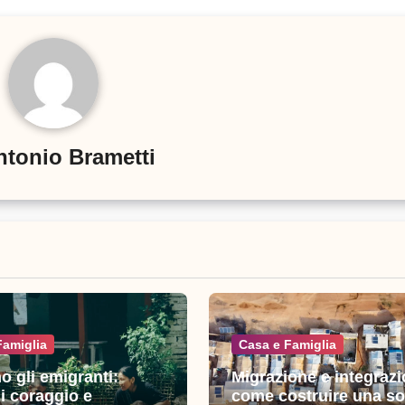
ntonio Brametti
Famiglia
Casa e Famiglia
o gli emigranti:
Migrazione e integrazi
di coraggio e
come costruire una so