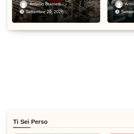
sapere prima di viaggiare
sacrific
Antonio Brametti
Anto
Settembre 20, 2025
Settem
Ti Sei Perso