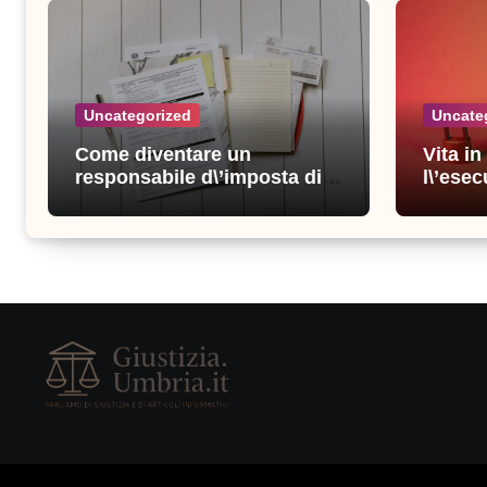
Uncategorized
Uncate
Come diventare un
Vita i
responsabile d\’imposta di
l\’esec
successo: consigli e
sicure
strategie vincenti
consigl