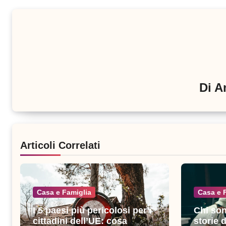
Di
A
Articoli Correlati
Casa e Famiglia
Casa e 
I 5 paesi più pericolosi per i
Chi son
cittadini dell’UE: cosa
storie 