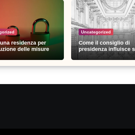
gorized
Uncategorized
n una residenza per
Come il consiglio di
uzione delle misure di
presidenza influisce s
zza: esperienze e
decisioni della giustiz
i utili
amministrativa