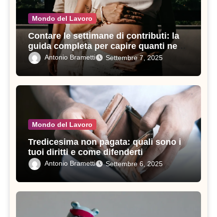
Mondo del Lavoro
Contare le settimane di contributi: la
guida completa per capire quanti ne
servono in un anno
Antonio Brametti
Settembre 7, 2025
Mondo del Lavoro
Tredicesima non pagata: quali sono i
tuoi diritti e come difenderti
Antonio Brametti
Settembre 6, 2025