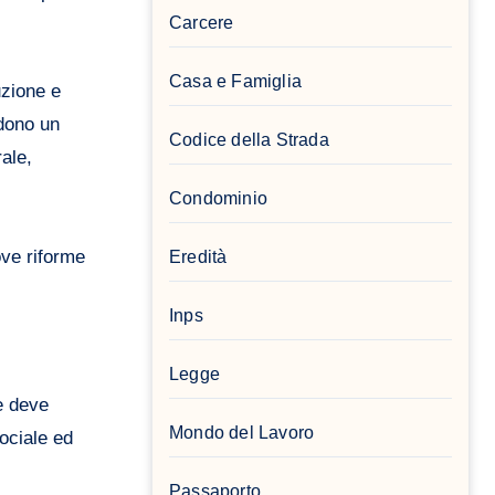
Carcere
Casa e Famiglia
uzione e
edono un
Codice della Strada
rale,
Condominio
ove riforme
Eredità
Inps
Legge
e deve
Mondo del Lavoro
ociale ed
Passaporto