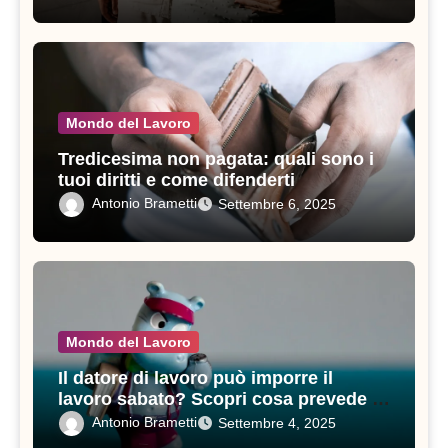
Mondo del Lavoro
Tredicesima non pagata: quali sono i
tuoi diritti e come difenderti
Antonio Brametti
Settembre 6, 2025
Mondo del Lavoro
Il datore di lavoro può imporre il
lavoro sabato? Scopri cosa prevede il
contratto di lavoro
Antonio Brametti
Settembre 4, 2025