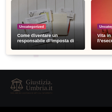
Uncategorized
Uncate
Come diventare un
Vita i
responsabile d\’imposta di
l\’esec
successo: consigli e
sicure
strategie vincenti
consigl