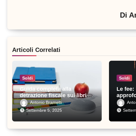
Di
A
Articoli Correlati
Soldi
Soldi
Guida completa alla
Le fee:
detrazione fiscale sui libri
approfo
scolastici: tutto quello che
perché 
Antonio Brametti
Anto
devi sapere
Settembre 5, 2025
Settem