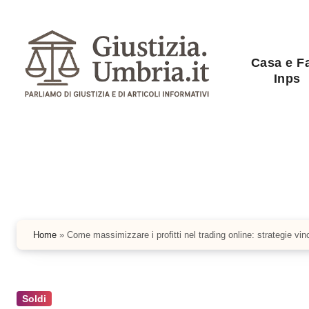
Salta
al
contenuto
Casa e F
Inps
Home
»
Come massimizzare i profitti nel trading online: strategie vin
Soldi