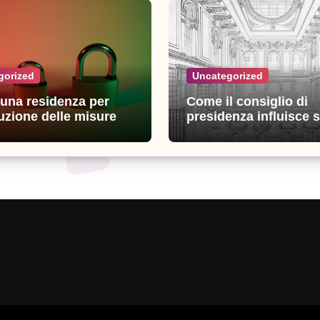
gorized
Uncategorized
n una residenza per
Come il consiglio di
uzione delle misure di
presidenza influisce s
zza: esperienze e
decisioni della giustiz
i utili
amministrativa