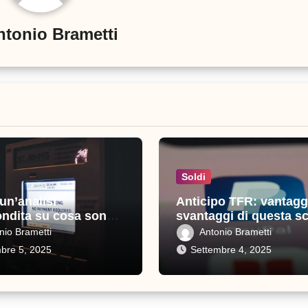
ntonio Brametti
Soldi
 un’analisi
Anticipo TFR: vantagg
ndita su cosa sono e
svantaggi di questa sc
sono importanti
nio Brametti
Antonio Brametti
bre 5, 2025
Settembre 4, 2025