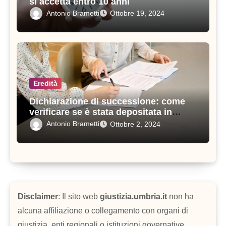
si accetta entro 10 anni
Antonio Brametti
Ottobre 19, 2024
Eredità
Dichiarazione di successione: come
verificare se è stata depositata in
modo corretto
Antonio Brametti
Ottobre 2, 2024
Disclaimer
: Il sito web
giustizia.umbria.it
non ha
alcuna affiliazione o collegamento con organi di
giustizia, enti regionali o istituzioni governative.