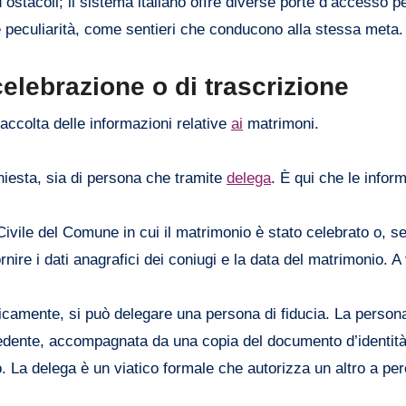
 ostacoli; il sistema italiano offre diverse porte d’accesso p
ue peculiarità, come sentieri che conducono alla stessa meta.
elebrazione o di trascrizione
raccolta delle informazioni relative
ai
matrimoni.
hiesta, sia di persona che tramite
delega
. È qui che le infor
 Civile del Comune in cui il matrimonio è stato celebrato o, s
nire i dati anagrafici dei coniugi e la data del matrimonio. A v
.
sicamente, si può delegare una persona di fiducia. La person
hiedente, accompagnata da una copia del documento d’identità
 La delega è un viatico formale che autorizza un altro a perc