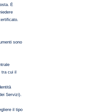
posta. È
hiedere
ertificato.
trumenti sono
ntrale
tra cui il
entità
ei Servizi).
liere il tipo