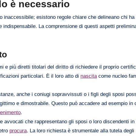
do è necessario
o inaccessibile; esistono regole chiare che delineano chi ha il
e indispensabile. La comprensione di questi aspetti prelimina
ato
più diretti titolari del diritto di richiedere il proprio certifi
icazioni particolari. È il loro atto di
nascita
come nucleo fami
tanze, anche i coniugi sopravvissuti o i figli degli sposi po
e legittimo e dimostrabile. Questo può accadere ad esempio in 
enimento
.
me avvocati che rappresentano gli sposi o loro discendenti in
ietro
procura
. La loro richiesta è strumentale alla tutela degli 