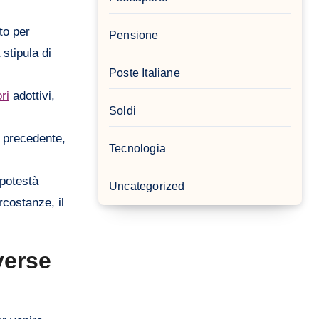
ato per
Pensione
 stipula di
Poste Italiane
ri
adottivi,
Soldi
e precedente,
Tecnologia
 potestà
Uncategorized
rcostanze, il
verse