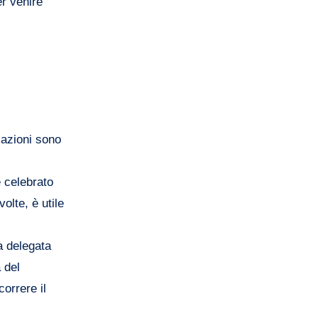
er venire
mazioni sono
e celebrato
olte, è utile
a delegata
 del
orrere il