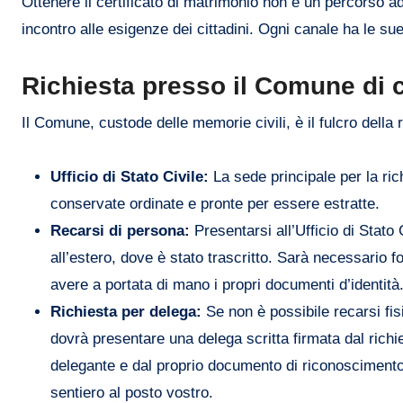
Ottenere il certificato di matrimonio non è un percorso ad
incontro alle esigenze dei cittadini. Ogni canale ha le s
Richiesta presso il Comune di c
Il Comune, custode delle memorie civili, è il fulcro della 
Ufficio di Stato Civile:
La sede principale per la ric
conservate ordinate e pronte per essere estratte.
Recarsi di persona:
Presentarsi all’Ufficio di Stato
all’estero, dove è stato trascritto. Sarà necessario for
avere a portata di mano i propri documenti d’identità
Richiesta per delega:
Se non è possibile recarsi fi
dovrà presentare una delega scritta firmata dal ric
delegante e dal proprio documento di riconoscimento.
sentiero al posto vostro.